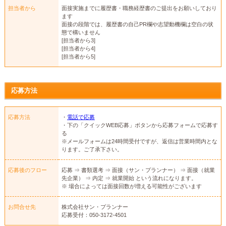
担当者から
面接実施までに履歴書・職務経歴書のご提出をお願いしており
ます
面接の段階では、履歴書の自己PR欄や志望動機欄は空白の状
態で構いません
[担当者から3]
[担当者から4]
[担当者から5]
応募方法
応募方法
・
電話で応募
・下の「クイックWEB応募」ボタンから応募フォームで応募す
る
※メールフォームは24時間受付ですが、返信は営業時間内とな
ります。ご了承下さい。
応募後のフロー
応募 ⇒ 書類選考 ⇒ 面接（サン・プランナー） ⇒ 面接（就業
先企業） ⇒ 内定 ⇒ 就業開始 という流れになります。
※ 場合によっては面接回数が増える可能性がございます
お問合せ先
株式会社サン・プランナー
応募受付：050-3172-4501