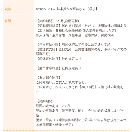
資格
officeソフトの基本操作が可能な方【必須】
待遇
【契約期間】2ヶ月(自動更新)
【受動喫煙対策】屋内原則禁煙。ただし、適用除外の場所あり
【加入保険】各種社会保険完備(加入要件を満たした方)
加入保険：雇用保険、厚生年金、健康保険、労災保険
【年次有給休暇】有給休暇は半年後に法定通り支給
【交通費支給】全額支給（公共交通機関のみ、車やバイクでの
通勤不可）
【産休育休制度】社内規定あり
【慶弔休暇制度】社内規定あり
【友人紹介制度】
ご紹介頂いたご友人が就業すると、
ご紹介者とご友人へそれぞれ【30,000円】支給（社内規定あ
り）
【契約期間】
期間の定めあり（2ヶ月）
契約の更新あり（勤務態度、能力、会社の経営状況により判
断）
更新上限あり（通算契約期間の上限3年 / 3年以降は規定に基づ
き無期雇用へ転換を予定）