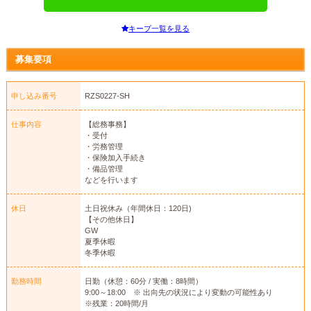
キープ一覧を見る
募集要項
申し込み番号
RZS0227-SH
仕事内容
【総務事務】
・受付
・労務管理
・保険加入手続き
・備品管理
などを行います
休日
土日祝休み（年間休日：120日)
【その他休日】
GW
夏季休暇
冬季休暇
勤務時間
日勤（休憩：60分 / 実働：8時間）
9:00～18:00 ※ 出向先の状況により変動の可能性あり
※残業：20時間/月