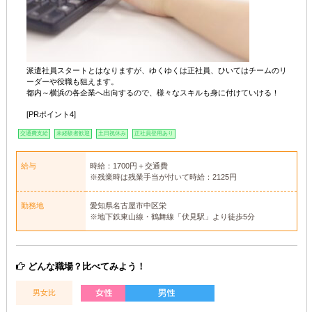
派遣社員スタートとはなりますが、ゆくゆくは正社員、ひいてはチームのリ
ーダーや役職も狙えます。
都内～横浜の各企業へ出向するので、様々なスキルも身に付けていける！
[PRポイント4]
交通費支給
未経験者歓迎
土日祝休み
正社員登用あり
給与
時給：1700円＋交通費
※残業時は残業手当が付いて時給：2125円
勤務地
愛知県名古屋市中区栄
※地下鉄東山線・鶴舞線「伏見駅」より徒歩5分
どんな職場？比べてみよう！
男女比