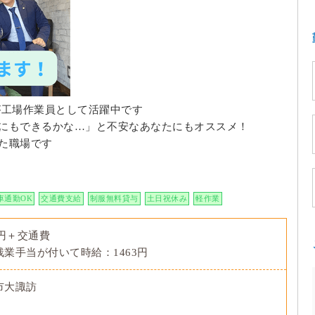
性が工場作業員として活躍中です
にもできるかな…」と不安なあなたにもオススメ！
た職場です
車通勤OK
交通費支給
制服無料貸与
土日祝休み
軽作業
0円＋交通費
業手当が付いて時給：1463円
市大諏訪