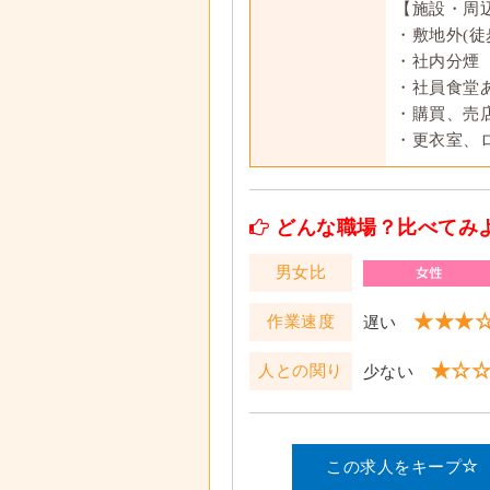
【施設・周
・敷地外(徒歩
・社内分煙
・社員食堂
・購買、売
・更衣室、
どんな職場？比べてみ
男女比
★★★
作業速度
遅い
★☆
人との関り
少ない
この求人をキープ