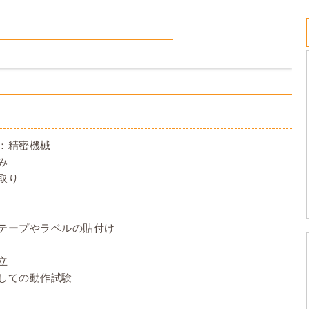
：精密機械
み
取り
テープやラベルの貼付け
立
しての動作試験