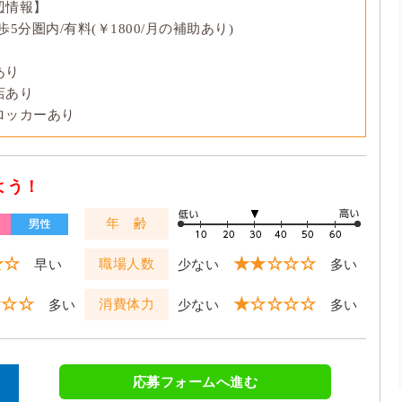
辺情報】
5分圏内/有料(￥1800/月の補助あり)
あり
店あり
ロッカーあり
よう！
年 齢
☆☆
★★☆☆☆
職場人数
早い
少ない
多い
☆☆☆
★☆☆☆☆
消費体力
多い
少ない
多い
応募フォームへ進む