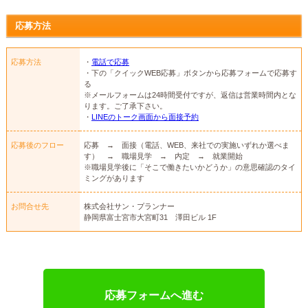
応募方法
応募方法
・
電話で応募
・下の「クイックWEB応募」ボタンから応募フォームで応募す
る
※メールフォームは24時間受付ですが、返信は営業時間内とな
ります。ご了承下さい。
・
LINEのトーク画面から面接予約
応募後のフロー
応募 → 面接（電話、WEB、来社での実施いずれか選べま
す） → 職場見学 → 内定 → 就業開始
※職場見学後に「そこで働きたいかどうか」の意思確認のタイ
ミングがあります
お問合せ先
株式会社サン・プランナー
静岡県富士宮市大宮町31 澤田ビル 1F
応募フォームへ進む