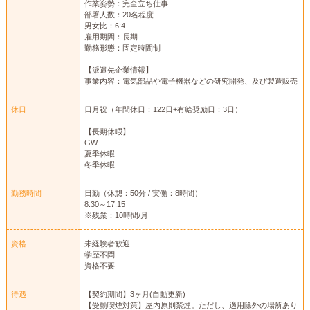
作業姿勢：完全立ち仕事
部署人数：20名程度
男女比：6:4
雇用期間：長期
勤務形態：固定時間制
【派遣先企業情報】
事業内容：電気部品や電子機器などの研究開発、及び製造販売
休日
日月祝（年間休日：122日+有給奨励日：3日）
【長期休暇】
GW
夏季休暇
冬季休暇
勤務時間
日勤（休憩：50分 / 実働：8時間）
8:30～17:15
※残業：10時間/月
資格
未経験者歓迎
学歴不問
資格不要
待遇
【契約期間】3ヶ月(自動更新)
【受動喫煙対策】屋内原則禁煙。ただし、適用除外の場所あり