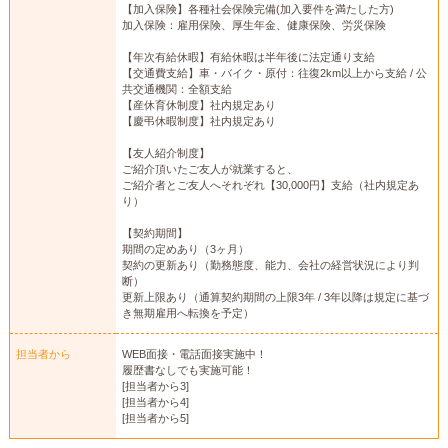
【加入保険】各種社会保険完備(加入要件を満たした方)
加入保険：雇用保険、厚生年金、健康保険、労災保険
【年次有給休暇】有給休暇は半年後に法定通り支給
【交通費支給】車・バイク・原付：往復2km以上から支給 / 公
共交通機関：全額支給
【産休育休制度】社内規定あり
【慶弔休暇制度】社内規定あり
【友人紹介制度】
ご紹介頂いたご友人が就業すると、
ご紹介者とご友人へそれぞれ【30,000円】支給（社内規定あ
り）
【契約期間】
期間の定めあり（3ヶ月）
契約の更新あり（勤務態度、能力、会社の経営状況により判
断）
更新上限あり（通算契約期間の上限3年 / 3年以降は規定に基づ
き無期雇用へ転換を予定）
担当者から
WEB面接・電話面接実施中！
履歴書なしでも実施可能！
[担当者から3]
[担当者から4]
[担当者から5]