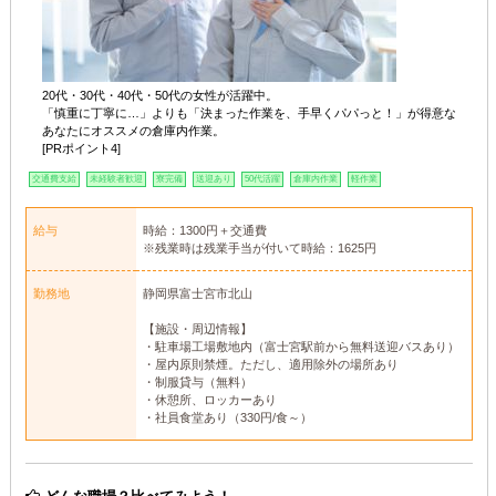
20代・30代・40代・50代の女性が活躍中。
「慎重に丁寧に…」よりも「決まった作業を、手早くパパっと！」が得意な
あなたにオススメの倉庫内作業。
[PRポイント4]
交通費支給
未経験者歓迎
寮完備
送迎あり
50代活躍
倉庫内作業
軽作業
給与
時給：1300円＋交通費
※残業時は残業手当が付いて時給：1625円
勤務地
静岡県富士宮市北山
【施設・周辺情報】
・駐車場工場敷地内（富士宮駅前から無料送迎バスあり）
・屋内原則禁煙。ただし、適用除外の場所あり
・制服貸与（無料）
・休憩所、ロッカーあり
・社員食堂あり（330円/食～）