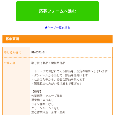
応募フォームへ進む
キープ一覧を見る
募集要項
申し込み番号
FM0371-SH
仕事内容
取り扱う製品：機械用部品
・トラックで運ばれてくる部品を、所定の場所へしまいます
・ダンボールから出して、部品を仕分けます
・仕分けた中から、必要な部品を集めます
・製造担当の方がいる場所まで運びます
【概要】
作業形態：グループ作業
重量物：多少あり
ライン作業：なし
クリーンルーム：なし
主な作業場所：倉庫・屋外