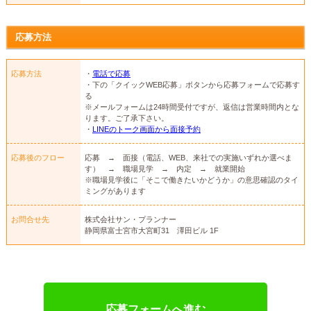
応募方法
応募方法
・
電話で応募
・下の「クイックWEB応募」ボタンから応募フォームで応募す
る
※メールフォームは24時間受付ですが、返信は営業時間内とな
ります。ご了承下さい。
・
LINEのトーク画面から面接予約
応募後のフロー
応募 → 面接（電話、WEB、来社での実施いずれか選べま
す） → 職場見学 → 内定 → 就業開始
※職場見学後に「そこで働きたいかどうか」の意思確認のタイ
ミングがあります
お問合せ先
株式会社サン・プランナー
静岡県富士宮市大宮町31 澤田ビル 1F
応募フォームへ進む