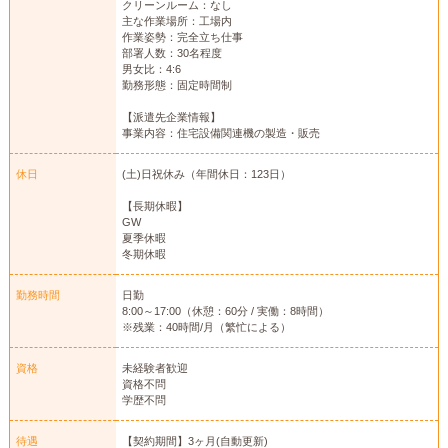
クリーンルーム：なし
主な作業場所：工場内
作業姿勢：完全立ち仕事
部署人数：30名程度
男女比：4:6
勤務形態：固定時間制
【派遣先企業情報】
事業内容：住宅設備関連機の製造・販売
休日
(土)日祝休み（年間休日：123日）
【長期休暇】
GW
夏季休暇
冬期休暇
勤務時間
日勤
8:00～17:00（休憩：60分 / 実働：8時間）
※残業：40時間/月（繁忙による）
資格
未経験者歓迎
資格不問
学歴不問
待遇
【契約期間】3ヶ月(自動更新)