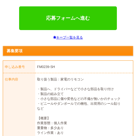
応募フォームへ進む
キープ一覧を見る
募集要項
申し込み番号
FM0239-SH
仕事内容
取り扱う製品：家電のリモコン
・製品へ、ドライバーなどで小さな部品を取り付け
・製品の組み立て
・小さな部品に傷や変色などの不備が無いかのチェック
・ビニールやダンボールでの梱包、出荷用のシール貼り
など
【概要】
作業形態：個人作業
重量物：多少あり
ライン作業：あり