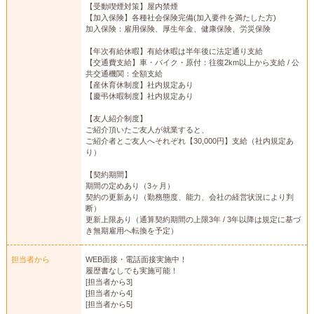
【受動喫煙対策】屋内禁煙
【加入保険】各種社会保険完備(加入要件を満たした方)
加入保険：雇用保険、厚生年金、健康保険、労災保険
【年次有給休暇】有給休暇は半年後に法定通り支給
【交通費支給】車・バイク・原付：往復2km以上から支給 / 公
共交通機関：全額支給
【産休育休制度】社内規定あり
【慶弔休暇制度】社内規定あり
【友人紹介制度】
ご紹介頂いたご友人が就業すると、
ご紹介者とご友人へそれぞれ【30,000円】支給（社内規定あ
り）
【契約期間】
期間の定めあり（3ヶ月）
契約の更新あり（勤務態度、能力、会社の経営状況により判
断）
更新上限あり（通算契約期間の上限3年 / 3年以降は規定に基づ
き無期雇用へ転換を予定）
担当者から
WEB面接・電話面接実施中！
履歴書なしでも実施可能！
[担当者から3]
[担当者から4]
[担当者から5]