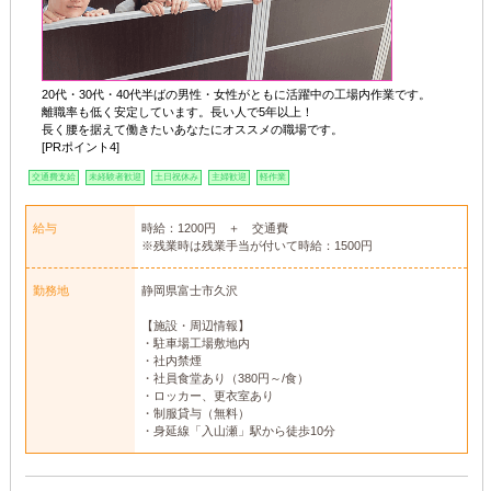
20代・30代・40代半ばの男性・女性がともに活躍中の工場内作業です。
離職率も低く安定しています。長い人で5年以上！
長く腰を据えて働きたいあなたにオススメの職場です。
[PRポイント4]
交通費支給
未経験者歓迎
土日祝休み
主婦歓迎
軽作業
給与
時給：1200円 ＋ 交通費
※残業時は残業手当が付いて時給：1500円
勤務地
静岡県富士市久沢
【施設・周辺情報】
・駐車場工場敷地内
・社内禁煙
・社員食堂あり（380円～/食）
・ロッカー、更衣室あり
・制服貸与（無料）
・身延線「入山瀬」駅から徒歩10分