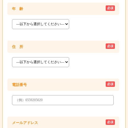
必須
年 齢
必須
住 所
必須
電話番号
必須
メールアドレス