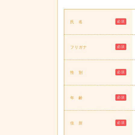
必須
氏 名
必須
フリガナ
必須
性 別
必須
年 齢
必須
住 所