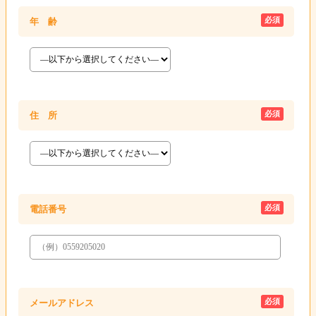
必須
年 齢
必須
住 所
必須
電話番号
必須
メールアドレス