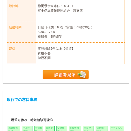
勤務地
静岡県伊東市荻１５４-１
富士伊豆農業協同組合 萩支店
勤務時間
日勤（休憩：60分 / 実働：7時間30分）
8:30～17:00
※残業：5時間/月
資格
事務経験2年以上【必須】
資格不要
学歴不問
銀行での窓口事務
暦通り休み・時短相談可能◎
未経験者
中高年
主婦歓
車通勤
交通費
制服無料
土日祝
短時間・
オフィスワ