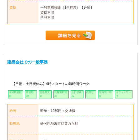
資格
一般事務経験（1年程度）【必須】
資格不問
学歴不問
建築会社での一般事務
【日勤・土日祝休み】9時スタートの短時間ワーク
未経験者歓
車通勤
交通費支
制服無料貸
土日祝休
残業な
短時間・時
オフィスワー
迎
OK
給
与
み
し
短
ク
給与
時給：1250円＋交通費
勤務地
静岡県熱海市紅葉ガ丘町