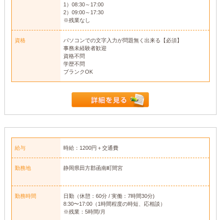
1）08:30～17:00
2）09:00～17:30
※残業なし
資格
パソコンでの文字入力が問題無く出来る【必須】
事務未経験者歓迎
資格不問
学歴不問
ブランクOK
給与
時給：1200円＋交通費
勤務地
静岡県田方郡函南町間宮
勤務時間
日勤（休憩：60分 / 実働：7時間30分)
8:30〜17:00（1時間程度の時短、応相談）
※残業：5時間/月