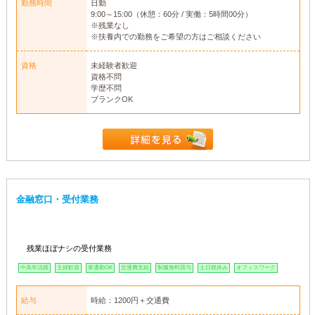
勤務時間
日勤
9:00～15:00（休憩：60分 / 実働：5時間00分）
※残業なし
※扶養内での勤務をご希望の方はご相談ください
資格
未経験者歓迎
資格不問
学歴不問
ブランクOK
金融窓口・受付業務
残業ほぼナシの受付業務
中高年活躍
主婦歓迎
車通勤OK
交通費支給
制服無料貸与
土日祝休み
オフィスワーク
給与
時給：1200円＋交通費