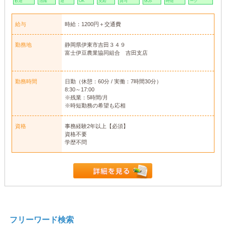
歓迎
活躍
迎
OK
支給
貸与
休み
時短
ーク
給与
時給：1200円＋交通費
勤務地
静岡県伊東市吉田３４９
富士伊豆農業協同組合 吉田支店
勤務時間
日勤（休憩：60分 / 実働：7時間30分）
8:30～17:00
※残業：5時間/月
※時短勤務の希望も応相
資格
事務経験2年以上【必須】
資格不要
学歴不問
フリーワード検索